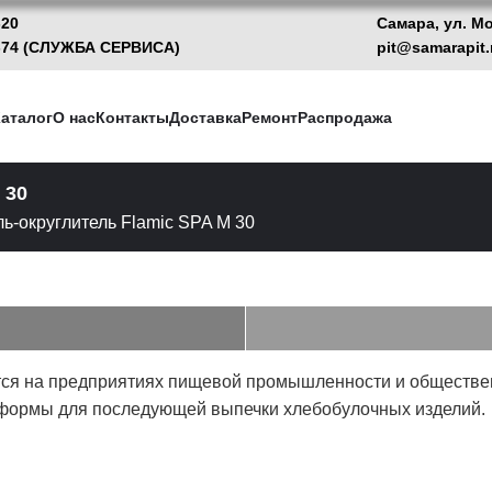
-20
Самара, ул. М
13-74 (CЛУЖБА СЕРВИСА)
pit@samarapit.
аталог
О нас
Контакты
Доставка
Ремонт
Распродажа
 30
ь-округлитель Flamic SPA M 30
ся на предприятиях пищевой промышленности и общественн
й формы для последующей выпечки хлебобулочных изделий.