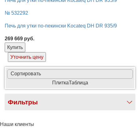
Печь для утки по-пекински Kocateq DH DR 935/9
№ 532292
Печь для утки по-пекински Kocateq DH DR 935/9
269 669
руб.
Купить
Уточнить цену
Сортировать
Плитка
Таблица
Фильтры
Наши клиенты